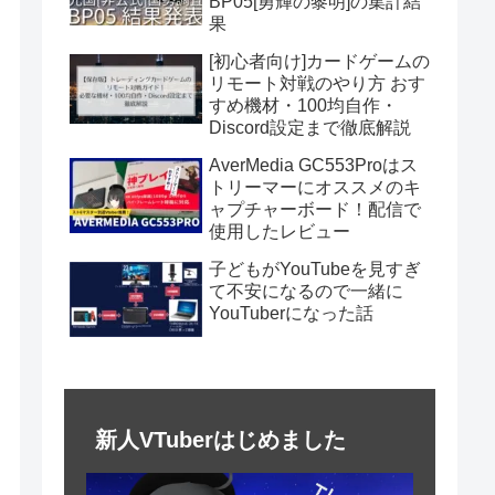
BP05[勇輝の黎明]の集計結
果
[初心者向け]カードゲームの
リモート対戦のやり方 おす
すめ機材・100均自作・
Discord設定まで徹底解説
AverMedia GC553Proはス
トリーマーにオススメのキ
ャプチャーボード！配信で
使用したレビュー
子どもがYouTubeを見すぎ
て不安になるので一緒に
YouTuberになった話
新人VTuberはじめました