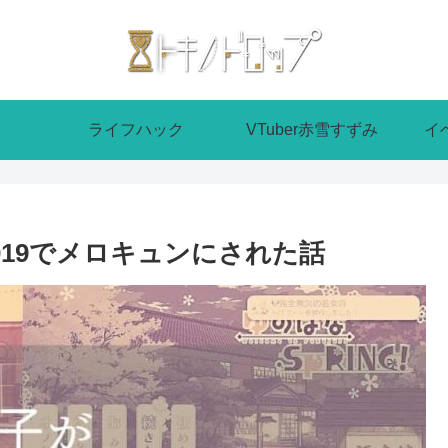
ライフハック
VTuber赤雪すずみ
イ
019でメロキュンにされた話