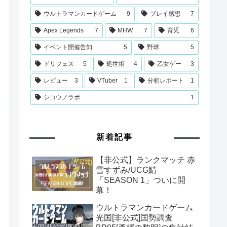
ウルトラマンカードゲーム
9
プレイ感想
7
Apex Legends
7
MHW
7
育児
6
イベント開催告知
5
野球
5
ドリフェス
5
処世術
4
乙女ゲー
3
レビュー
3
VTuber
1
分析レポート
1
シコウノラボ
1
新着記事
【非公式】ランクマッチ 赤
雪すずみ/UCG鯖
「SEASON 1」ついに開
幕！
ウルトラマンカードゲーム
光国[非公式]国勢調査