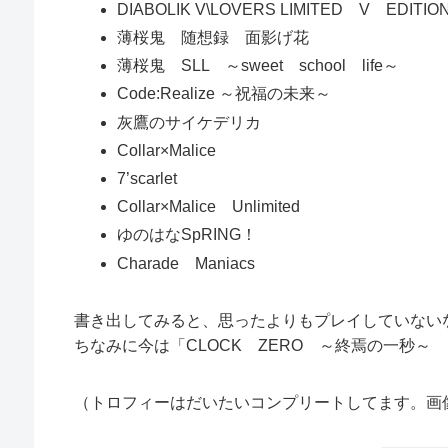
DIABOLIK V\LOVERS LIMITED V EDITIO
薄桜鬼 随想録 面影げ花
薄桜鬼 SLL ～sweet school life～
Code:Realize ～祝福の未来～
灰鷹のサイケデリカ
Collar×Malice
7’scarlet
Collar×Malice Unlimited
ゆのはなSpRING！
Charade Maniacs
書き出してみると、思ったよりもプレイしていない
ちなみに今は「CLOCK ZERO ～終焉の一秒～ 
（トロフィーはだいたいコンプリートしてます。画