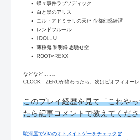
蝶々事件ラブソディック
白と黒のアリス
ニル・アドミラリの天秤 帝都幻惑綺譚
レンドフルール
I DOLL U
薄桜鬼 黎明録 思馳せ空
ROOT∞REXX
などなど……。
CLOCK ZEROが終わったら、次はピオフィオー
このプレイ経歴を見て「これやっ
たら記事コメントで教えてくださ
駿河屋でVitaのオトメイトゲーをチェック