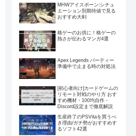
MHWアイスボーン:シチュ
エーション別期待値で見る
おすすめ大剣
格ゲーのお供に！格ゲーの
熱さが伝わるマンガ4選
Apex Legends パーティー
準備中で止まる時の対処法
[初心者向け]カードゲームの
リモート対戦のやり方 おす
すめ機材・100均自作・
Discord設定まで徹底解説
生産終了のPSVitaを買うべ
き理由/ガチ勢がおすすめす
るソフト42選