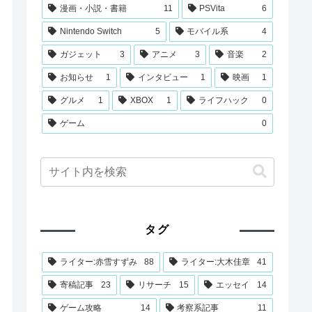
漫画・小説・書籍
11
PSVita
6
Nintendo Switch
5
モバイル系
4
ガジェット
3
アニメ
3
音楽
2
お知らせ
1
インタビュー
1
映画
1
グルメ
1
XBOX
1
ライフハック
0
ゲーム
0
タグ
ライター:赤雪すずみ
88
ライター:大木佳章
41
寄稿記事
23
リサーチ
15
エッセイ
14
ゲーム攻略
14
考察系記事
11