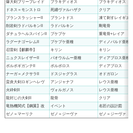
爆大剣ブリーブレイド
ブラキディオス
ブラキディオス
ドネス＝モンストロ
死纏ヴァルハザク
クリア
ブランスラッシャーII
ブラントドス
凍て刺すレイギエ
削岩剣ラドバルキンII
ラドバルキン
剛竜骨
ダチュラヘルスパインII
プケプケ
重竜骨+レイア
ラグーナゴーレムII
プケプケ亜種
ディノパルド亜種
召雷剣【麒麟帝】
キリン
キリン
ニュクスレイザーII
パオウルムー亜種
ディアブロス亜種
ボルボギガンテII
ボルボロス
ディアブロス
ナーガ＝メクサラII
ドスジャグラス
オドガロン
蛮炎大剣ロギンヘレヴ
アンジャナフ
レウス亜種
火砕剣II
ヴォルガノス
レウス亜種
龍封じの大剣II
龍骨
クリア
竜熱機関式【鋼翼】改
イベント
名匠の設計図
ゼノ＝マーリク
ゼノ＝ジーヴァ
ゼノ＝ジーヴァ