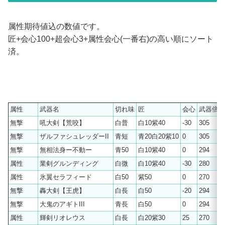
属性期待値込の数値です。
匠+会心100+超会心3+属性会心(一番右)の高い順にソート
済。
属性
武器名
切れ味
匠
会心
武器倍率
無撃
吼大剣【荒咬】
白普
白10紫40
-30
305
無撃
ザルファシュレッダーII
青短
青20白20紫10
0
305
無撃
無相法身ー不動ー
青50
白10紫40
0
294
属性
業剣グルンディング
白微
白10紫40
-30
280
属性
氷翼セラフィード
白50
紫50
0
270
無撃
轟大剣【王虎】
白長
白50
-20
294
無撃
大鬼のアギトIII
青長
白50
0
294
属性
輝剣リオレウス
白長
白20紫30
25
270