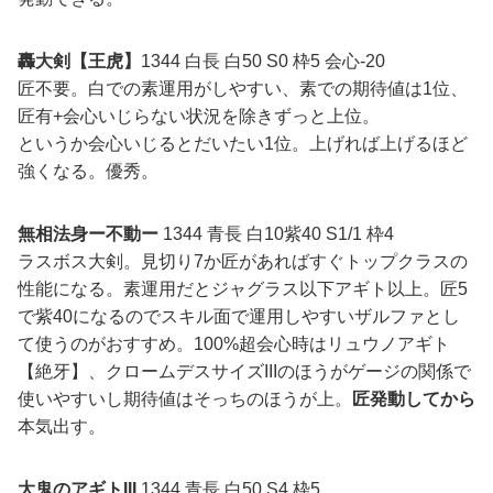
轟大剣【王虎】
1344 白長 白50 S0 枠5 会心-20
匠不要。白での素運用がしやすい、素での期待値は1位、
匠有+会心いじらない状況を除きずっと上位。
というか会心いじるとだいたい1位。上げれば上げるほど
強くなる。優秀。
無相法身ー不動ー
1344 青長 白10紫40 S1/1 枠4
ラスボス大剣。見切り7か匠があればすぐトップクラスの
性能になる。素運用だとジャグラス以下アギト以上。匠5
で紫40になるのでスキル面で運用しやすいザルファとし
て使うのがおすすめ。100%超会心時はリュウノアギト
【絶牙】、クロームデスサイズIIIのほうがゲージの関係で
使いやすいし期待値はそっちのほうが上。
匠発動してから
本気出す。
大鬼のアギトIII
1344 青長 白50 S4 枠5