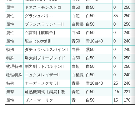
属性
ドネス＝モンストロ
白50
白50
0
250
属性
グラシュバリエ
白短
白50
35
250
属性
ブランスラッシャーII
白極長
白50
0
250
属性
召雷剣【麒麟帝】
白50
白50
0
240
属性
龍封じの大剣II
青50
青10白40
0
240
特殊
ダチュラヘルスパインII
白長
紫50
0
240
特殊
爆大剣ブリーブレイド
白50
白50
0
250
物理特殊
削岩剣ラドバルキンII
白短
白50
0
250
物理特殊
ニュクスレイザーII
白極長
白50
0
240
特殊
ナーガ＝メクサラII
青長
青10白40
25
240
無撃
竜熱機関式【鋼翼】改
青短
白50
-15
221
属性
ゼノ＝マーリク
青
白50
15
170