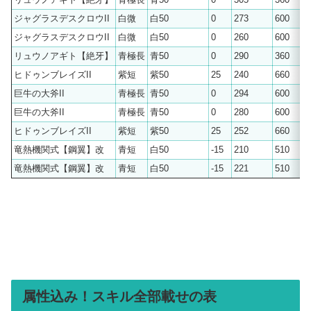
ジャグラスデスクロウII
白微
白50
0
273
600
ジャグラスデスクロウII
白微
白50
0
260
600
リュウノアギト【絶牙】
青極長
青50
0
290
360
ヒドゥンブレイズII
紫短
紫50
25
240
660
巨牛の大斧II
青極長
青50
0
294
600
巨牛の大斧II
青極長
青50
0
280
600
ヒドゥンブレイズII
紫短
紫50
25
252
660
竜熱機関式【鋼翼】改
青短
白50
-15
210
510
竜熱機関式【鋼翼】改
青短
白50
-15
221
510
属性込み！スキル全部載せの表