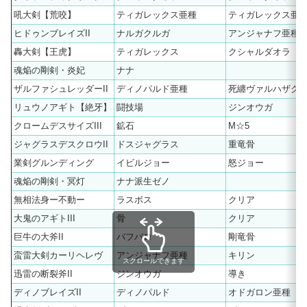
吼大剣【荒咬】
ティガレックス亜種
ティガレックス亜
ヒドゥンブレイズII
ナルガクルガ
アンジャナフ亜種
轟大剣【王虎】
ティガレックス
クシャルダオラ
魂焔の剛剣・炎妃
ナナ
ザルファシュレッダーII
ディノパルド亜種
死纏ヴァルハザク
リュウノアギト【絶牙】
闘技場
ジンオウガ
クロームデスサイズIII
鉱石
M☆5
ジャグラスデスクロウII
ドスジャグラス
重竜骨
業剣グルンディング
イビルジョー
怒ジョー
魂焔の剛剣・冥灯
ナナ派生ゼノ
無相法身ー不動ー
ラスボス
クリア
大鬼のアギトIII
骨
クリア
巨牛の大斧II
バフバロ
剛竜骨
蛮雷大剣カーリヘレヴ
アンジャナフ亜種
キリン
スクロールできます
迅雷の断裂斧II
ジンオウガ
導き
ディノブレイズII
ディノパルド
オドガロン亜種