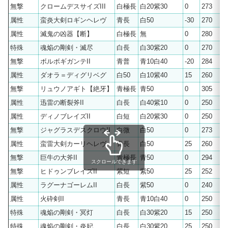
無撃
クロームデスサイズIII
白極長
白20紫30
0
273
属性
蛮炎大剣ロギンヘレヴ
青長
白50
-30
270
属性
滅鬼の凶器【断】
白極長
無
0
280
特殊
魂焔の剛剣・滅尽
白長
白30紫20
0
270
無撃
ボルボギガンテII
青普
青10白40
-20
284
属性
ダオラ＝ディグリベグ
白50
白10紫40
15
260
無撃
リュウノアギト【絶牙】
青極長
青50
0
305
属性
迅雷の断裂斧II
白長
白40紫10
0
250
属性
ディノブレイズII
白短
白20紫30
0
250
無撃
ジャグラスデスクロウII
白微
白50
0
273
属性
蛮雷大剣カーリヘレヴ
青長
白50
25
260
無撃
巨牛の大斧II
青極長
青50
0
294
スクロールできます
無撃
ヒドゥンブレイズII
紫短
紫50
25
252
属性
ラグーナゴーレムII
白長
紫50
0
240
属性
火砕剣II
青長
青10白40
0
250
特殊
魂焔の剛剣・冥灯
白長
白30紫20
15
250
特殊
魂焔の剛剣・炎妃
白長
白30紫20
25
250