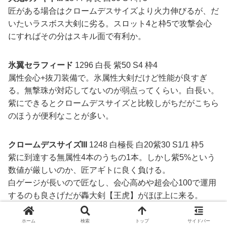
匠がある場合はクロームデスサイズより火力伸びるが、だ
いたいラスボス大剣に劣る。スロット4と枠5で攻撃会心
にすればその分はスキル面で有利か。
氷翼セラフィード
1296 白長 紫50 S4 枠4
属性会心+抜刀装備で。氷属性大剣だけど性能が良すぎ
る。無撃珠が対応してないのが弱点ってくらい。白長い。
紫にできるとクロームデスサイズと比較しがちだがこちら
のほうが便利なことが多い。
クロームデスサイズIII
1248 白極長 白20紫30 S1/1 枠5
紫に到達する無属性4本のうちの1本。しかし紫5%という
数値が厳しいのか、匠アギトに良く負ける。
白ゲージが長いので匠なし、会心高めや超会心100で運用
するのも良さげだが轟大剣【王虎】がほぼ上に来る。
負けるは負けるが上から数えて5番目にはだいたいいるん
だよね…。火力スキルより生存スキルに持っていくなど、
ホーム
検索
トップ
サイドバー