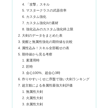
「攻撃」スキル
マスタークラスの武器倍率
カスタム強化
カスタム強化IIの素材
強化込みのカスタム強化枠上限
大剣のデータをまとめた表
覚醒と無属性強化の期待値を比較
属性込み！スキル全部載せの表
期待値から見る考察
素運用時
匠時
会心100%、超会心3時
作りやすいくせに序盤で強い大剣ランキング
超主観による各属性最強大剣評価
無属性大剣
火属性大剣
水属性大剣