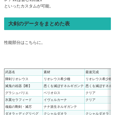
といったカスタムが可能。
大剣のデータをまとめた表
性能部分はこちらに。
武器名
素材
最速完成
輝剣リオレウス
リオレウス希少種
リオレウス希少種
滅鬼の凶器【断】
悉くを滅ぼすネルギガンテ
悉くを滅ぼすネル
グラシュバリエ
ベリオロス
クリア
氷翼セラフィード
イヴェルカーナ
クリア
魂焔の剛剣・滅尽
ナナ派生ネルギガンテ
ダオラ＝ディグリベグ
クシャルダオラ
クシャルダオラ