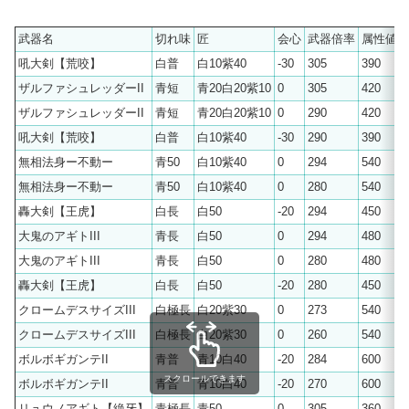
武器名
切れ味
匠
会心
武器倍率
属性値
吼大剣【荒咬】
白普
白10紫40
-30
305
390
ザルファシュレッダーII
青短
青20白20紫10
0
305
420
ザルファシュレッダーII
青短
青20白20紫10
0
290
420
吼大剣【荒咬】
白普
白10紫40
-30
290
390
無相法身ー不動ー
青50
白10紫40
0
294
540
無相法身ー不動ー
青50
白10紫40
0
280
540
轟大剣【王虎】
白長
白50
-20
294
450
大鬼のアギトIII
青長
白50
0
294
480
大鬼のアギトIII
青長
白50
0
280
480
轟大剣【王虎】
白長
白50
-20
280
450
クロームデスサイズIII
白極長
白20紫30
0
273
540
クロームデスサイズIII
白極長
白20紫30
0
260
540
ボルボギガンテII
青普
青10白40
-20
284
600
スクロールできます
ボルボギガンテII
青普
青10白40
-20
270
600
リュウノアギト【絶牙】
青極長
青50
0
305
360