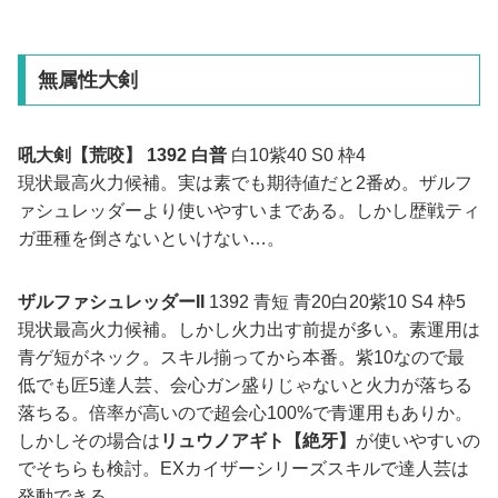
無属性大剣
吼大剣【荒咬】 1392 白普
白10紫40 S0 枠4
現状最高火力候補。実は素でも期待値だと2番め。ザルフ
ァシュレッダーより使いやすいまである。しかし歴戦ティ
ガ亜種を倒さないといけない…。
ザルファシュレッダーII
1392 青短 青20白20紫10 S4 枠5
現状最高火力候補。しかし火力出す前提が多い。素運用は
青ゲ短がネック。スキル揃ってから本番。紫10なので最
低でも匠5達人芸、会心ガン盛りじゃないと火力が落ちる
落ちる。倍率が高いので超会心100%で青運用もありか。
しかしその場合は
リュウノアギト【絶牙】
が使いやすいの
でそちらも検討。EXカイザーシリーズスキルで達人芸は
発動できる。