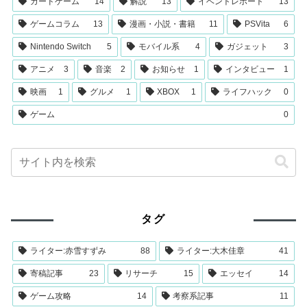
カードゲーム
14
解説
13
イベントレポート
13
ゲームコラム
13
漫画・小説・書籍
11
PSVita
6
Nintendo Switch
5
モバイル系
4
ガジェット
3
アニメ
3
音楽
2
お知らせ
1
インタビュー
1
映画
1
グルメ
1
XBOX
1
ライフハック
0
ゲーム
0
タグ
ライター:赤雪すずみ
88
ライター:大木佳章
41
寄稿記事
23
リサーチ
15
エッセイ
14
ゲーム攻略
14
考察系記事
11