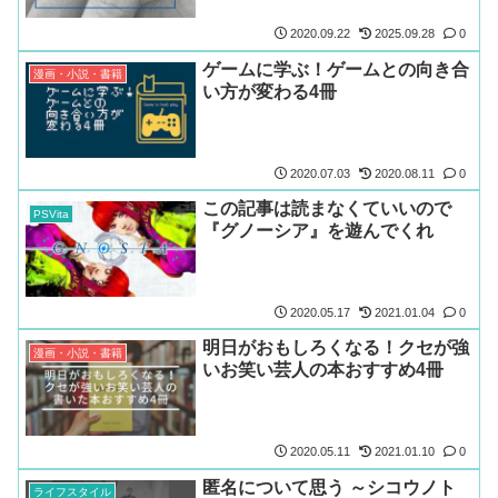
2020.09.22
2025.09.28
0
ゲームに学ぶ！ゲームとの向き合
漫画・小説・書籍
い方が変わる4冊
2020.07.03
2020.08.11
0
この記事は読まなくていいので
PSVita
『グノーシア』を遊んでくれ
2020.05.17
2021.01.04
0
明日がおもしろくなる！クセが強
漫画・小説・書籍
いお笑い芸人の本おすすめ4冊
2020.05.11
2021.01.10
0
匿名について思う ～シコウノト
ライフスタイル