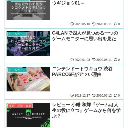
ウギジョウ01～
2020.05.10
2020.08.11
0
C4LANで四人が見つめる一つの
ゲームコラム
ゲームモニターに思い出を見た
2020.01.08
2020.08.11
0
ニンテンドートウキョウ,渋谷
ゲームコラム
PARCO6Fがアツい理由
2019.12.17
2020.08.12
0
レビュー 小幡 和輝『ゲームは人
漫画・小説・書籍
生の役に立つ』ゲームから何を学
ぶ？