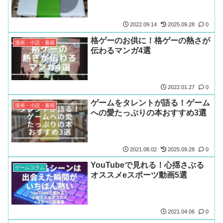
2022.09.14
2025.09.28
0
格ゲーのお供に！格ゲーの熱さが
漫画・小説・書籍
伝わるマンガ4選
2022.01.27
0
ゲームをタレントが語る！ゲーム
漫画・小説・書籍
への愛たっぷりの本おすすめ3選
2021.08.02
2025.09.28
0
YouTubeで見れる！心揺さぶる
ゲームコラム
オススメeスポーツ動画5選
2021.04.06
0