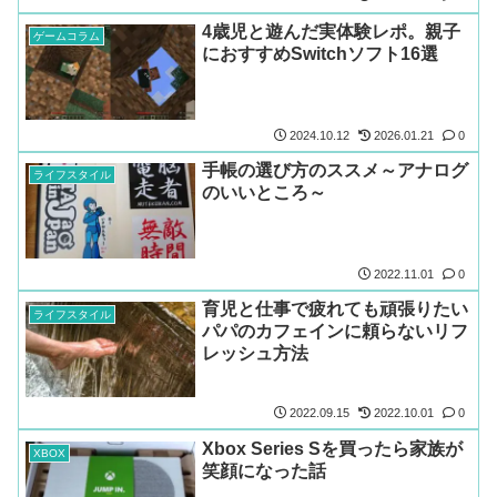
4歳児と遊んだ実体験レポ。親子
ゲームコラム
におすすめSwitchソフト16選
2024.10.12
2026.01.21
0
手帳の選び方のススメ～アナログ
ライフスタイル
のいいところ～
2022.11.01
0
育児と仕事で疲れても頑張りたい
ライフスタイル
パパのカフェインに頼らないリフ
レッシュ方法
2022.09.15
2022.10.01
0
Xbox Series Sを買ったら家族が
XBOX
笑顔になった話