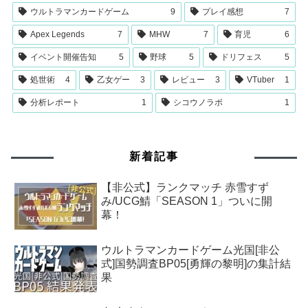
ウルトラマンカードゲーム
9
プレイ感想
7
Apex Legends
7
MHW
7
育児
6
イベント開催告知
5
野球
5
ドリフェス
5
処世術
4
乙女ゲー
3
レビュー
3
VTuber
1
分析レポート
1
シコウノラボ
1
新着記事
【非公式】ランクマッチ 赤雪すず
み/UCG鯖「SEASON 1」ついに開
幕！
ウルトラマンカードゲーム光国[非公
式]国勢調査BP05[勇輝の黎明]の集計結
果