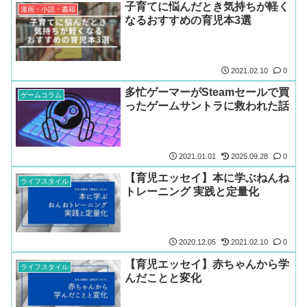
子育てに悩んだとき気持ちが軽く
漫画・小説・書籍
なるおすすめの育児本3選
2021.02.10
0
多忙ゲーマーがSteamセールで買
ゲームコラム
ったゲームサントラに救われた話
2021.01.01
2025.09.28
0
【育児エッセイ】本に学ぶねんね
ライフスタイル
トレーニング 実践と定量化
2020.12.05
2021.02.10
0
【育児エッセイ】赤ちゃんから学
ライフスタイル
んだことと変化