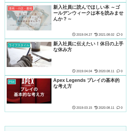
新入社員に読んでほしい本 ～ゴ
漫画・小説・書籍
ールデンウィークは本を読みませ
んか？～
2019.04.27
2021.08.02
0
新入社員に伝えたい！休日の上手
ライフスタイル
な休み方
2019.04.04
2020.08.11
0
Apex Legends プレイの基本的
PS4
な考え方
2019.03.15
2020.08.11
0