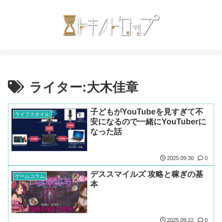
ライター:大木佳章
子どもがYouTubeを見すぎて不
ライフスタイル
安になるので一緒にYouTuberに
なった話
2025.09.30
0
デススマイルズ 攻略と稼ぎの基
ゲームコラム
本
2025.09.22
0