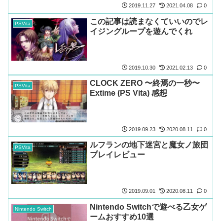
2019.11.27
2021.04.08
0
この記事は読まなくていいのでレ
PSVita
イジングループを遊んでくれ
2019.10.30
2021.02.13
0
CLOCK ZERO 〜終焉の一秒〜
PSVita
Extime (PS Vita) 感想
2019.09.23
2020.08.11
0
ルフランの地下迷宮と魔女ノ旅団
PSVita
プレイレビュー
2019.09.01
2020.08.11
0
Nintendo Switchで遊べる乙女ゲ
Nintendo Switch
ームおすすめ10選