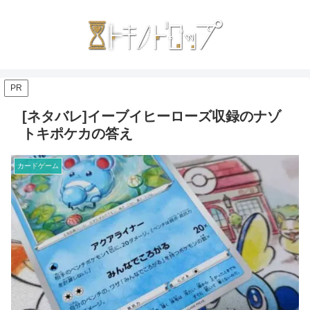
PR
[ネタバレ]イーブイヒーローズ収録のナゾ
トキポケカの答え
カードゲーム