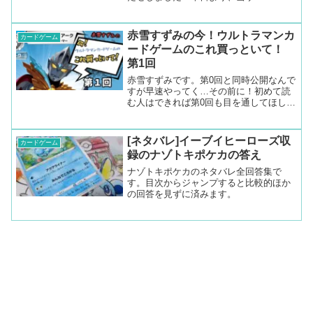
自の「レート制ランクマッチ」をスター
トします。 自分の腕前が「レート」とし
て可視化される、真剣勝負の場。 我こそ
赤雪すずみの今！ウルトラマンカ
カードゲーム
はという強者の挑戦、...
ードゲームのこれ買っといて！
第1回
赤雪すずみです。第0回と同時公開なんで
すが早速やってく…その前に！初めて読
む人はできれば第0回も目を通してほしい
ところ。公認大会はメビウスヒカリ！メ
ビウスティガ！だらけ！！！と言われて
も仕方ないくらいメビウスがめちゃくち
[ネタバレ]イーブイヒーローズ収
カードゲーム
ゃ多いですね！！！全...
録のナゾトキポケカの答え
ナゾトキポケカのネタバレ全回答集で
す。目次からジャンプすると比較的ほか
の回答を見ずに済みます。