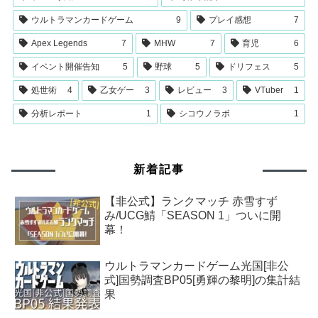
ウルトラマンカードゲーム
9
プレイ感想
7
Apex Legends
7
MHW
7
育児
6
イベント開催告知
5
野球
5
ドリフェス
5
処世術
4
乙女ゲー
3
レビュー
3
VTuber
1
分析レポート
1
シコウノラボ
1
新着記事
【非公式】ランクマッチ 赤雪すず
み/UCG鯖「SEASON 1」ついに開
幕！
ウルトラマンカードゲーム光国[非公
式]国勢調査BP05[勇輝の黎明]の集計結
果