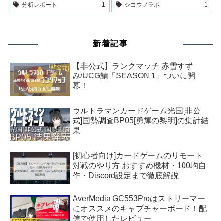
分析レポート
1
シコウノラボ
1
新着記事
【非公式】ランクマッチ 赤雪すず
み/UCG鯖「SEASON 1」ついに開
幕！
ウルトラマンカードゲーム光国[非公
式]国勢調査BP05[勇輝の黎明]の集計結
果
[初心者向け]カードゲームのリモート
対戦のやり方 おすすめ機材・100均自
作・Discord設定まで徹底解説
AverMedia GC553Proはストリーマー
にオススメのキャプチャーボード！配
信で使用したレビュー