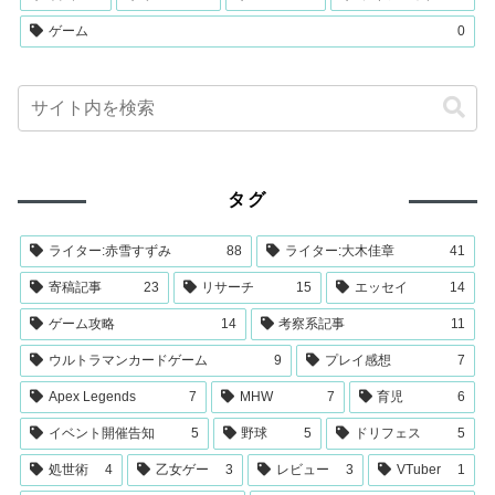
ゲーム
0
タグ
ライター:赤雪すずみ
88
ライター:大木佳章
41
寄稿記事
23
リサーチ
15
エッセイ
14
ゲーム攻略
14
考察系記事
11
ウルトラマンカードゲーム
9
プレイ感想
7
Apex Legends
7
MHW
7
育児
6
イベント開催告知
5
野球
5
ドリフェス
5
処世術
4
乙女ゲー
3
レビュー
3
VTuber
1