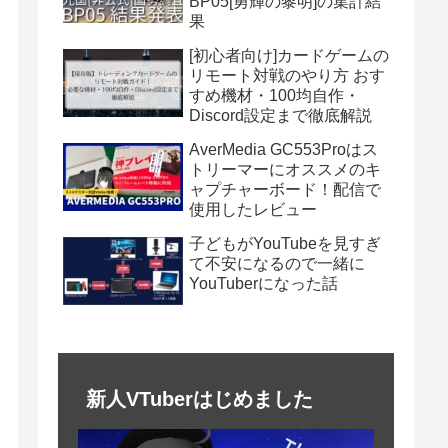
BP05[勇輝の黎明]の集計結
果
[初心者向け]カードゲームの
リモート対戦のやり方 おす
すめ機材・100均自作・
Discord設定まで徹底解説
AverMedia GC553Proはス
トリーマーにオススメのキ
ャプチャーボード！配信で
使用したレビュー
子どもがYouTubeを見すぎ
て不安になるので一緒に
YouTuberになった話
新人VTuberはじめました