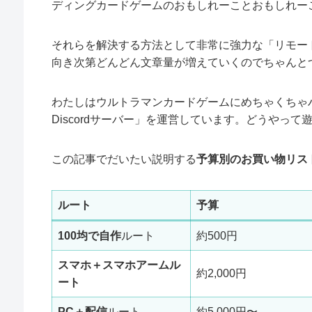
ディングカードゲームのおもしれーことおもしれー
それらを解決する方法として非常に強力な「リモー
向き次第どんどん文章量が増えていくのでちゃんと
わたしはウルトラマンカードゲームにめちゃくちゃ
Discordサーバー」を運営しています。どうやっ
この記事でだいたい説明する
予算別のお買い物リス
ルート
予算
100均で自作
ルート
約500円
スマホ＋スマホアームル
約2,000円
ート
PC＋配信
ルート
約5,000円〜