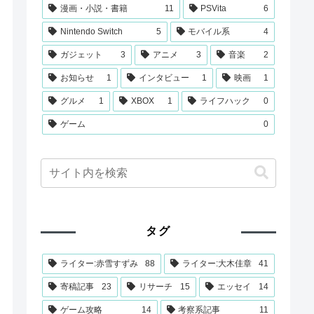
漫画・小説・書籍
11
PSVita
6
Nintendo Switch
5
モバイル系
4
ガジェット
3
アニメ
3
音楽
2
お知らせ
1
インタビュー
1
映画
1
グルメ
1
XBOX
1
ライフハック
0
ゲーム
0
タグ
ライター:赤雪すずみ
88
ライター:大木佳章
41
寄稿記事
23
リサーチ
15
エッセイ
14
ゲーム攻略
14
考察系記事
11