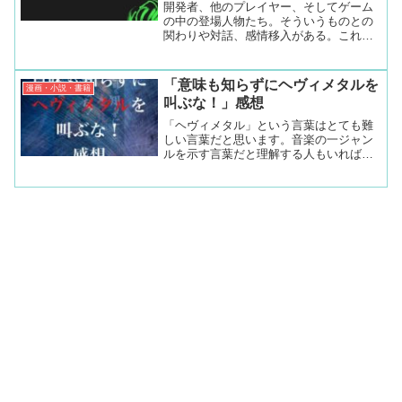
開発者、他のプレイヤー、そしてゲーム
の中の登場人物たち。そういうものとの
関わりや対話、感情移入がある。これも
一つのコミュニケーションじゃないです
か。それらがたくさんの事を教えてくれ
る。
「意味も知らずにヘヴィメタルを
漫画・小説・書籍
叫ぶな！」感想
「ヘヴィメタル」という言葉はとても難
しい言葉だと思います。音楽の一ジャン
ルを示す言葉だと理解する人もいれば、
メタルというジャンルの中でも「ブラッ
クサバス」や「アイアンメイデン」、
「ジューダス・プリースト」などのいわ
ゆる正統派メタルを指してい...