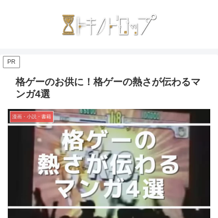
PR
格ゲーのお供に！格ゲーの熱さが伝わるマ
ンガ4選
漫画・小説・書籍