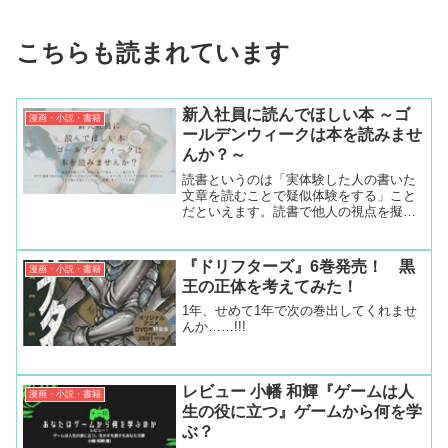
こちらも読まれています
新入社員に読んでほしい本 ～ゴ
漫画・小説・書籍
ールデンウィークは本を読みませ
んか？～
読書というのは「実体験した人の書いた
文章を読むことで疑似体験をする」こと
だといえます。読書で他人の視点を擬似
的に体験することにより、物事を多角的
に考えることができることもあります。
読書をすることにより、今の悩みを解決
『ドリフターズ』6巻発売！ 黒
漫画・小説・書籍
するきっかけになることがあります。
王の正体を考えてみた！
1年、せめて1年で次の巻出してくれませ
んか……!!!
レビュー 小幡 和輝『ゲームは人
漫画・小説・書籍
生の役に立つ』ゲームから何を学
ぶ？