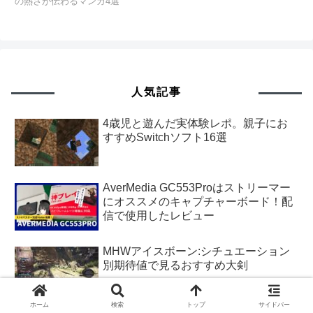
の熱さが伝わるマンガ4選
人気記事
4歳児と遊んだ実体験レポ。親子にお
すすめSwitchソフト16選
AverMedia GC553Proはストリーマー
にオススメのキャプチャーボード！配
信で使用したレビュー
MHWアイスボーン:シチュエーション
別期待値で見るおすすめ大剣
ホーム
検索
トップ
サイドバー