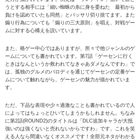
うとする相手には「細い蜘蛛の糸に身を委ねた 最初から
負けを認めていたも同然」とバッサリ切り捨てます。また
煽り行為についても「煽りの三大原則」を唱え、対戦ゲー
ムに対する心構えを説いています。
また、格ゲー中心ではありますが、所々で他ジャンルのゲ
ームについても書かれています。第7話「ゲーセンに行く
ときはなんというか救われてなきゃあダメなんですわ」で
は、孤独のグルメのパロディを通じてゲーセンの定番ゲー
ムについて触れながら、ゲーセンの魅力が描かれていま
す。
ただ、下品な表現や少々過激なことも書かれているので人
によってはちょっとひいてしまうかもしれません。ちなみ
に第2話(ROUND2)のタイトルは「DLC追加キャラが大抵
強いのは強くないと売れないからですわ」です。これを笑
える人なら間違いなくオススメです！全部元ネタがわかる