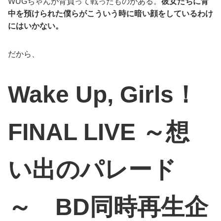
WUGちゃんが背負って戦ったものがある。
彼女たちに背
中を預けられた僕らがこういう時に暗い顔をしているわけ
にはいかない。
だから、
Wake Up, Girls！
FINAL LIVE ～想
い出のパレード
～ BD同時再生企