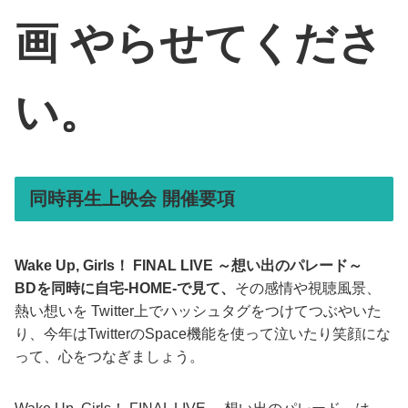
画 やらせてくださ
い。
同時再生上映会 開催要項
Wake Up, Girls！ FINAL LIVE ～想い出のパレード～
BDを同時に自宅-HOME-で見て、
その感情や視聴風景、
熱い想いを Twitter上でハッシュタグをつけてつぶやいた
り、今年はTwitterのSpace機能を使って泣いたり笑顔にな
って、心をつなぎましょう。