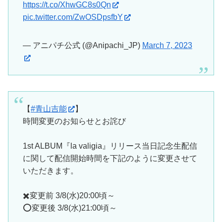
https://t.co/XhwGC8s0Qn
pic.twitter.com/ZwOSDpsfbY
— アニパチ公式 (@Anipachi_JP)
March 7, 2023
【
#青山吉能
】
時間変更のお知らせとお詫び
1st ALBUM『la valigia』リリース当日記念生配信
に関して配信開始時間を下記のように変更させて
いただきます。
✖️変更前 3/8(水)20:00頃～
⭕️変更後 3/8(水)21:00頃～