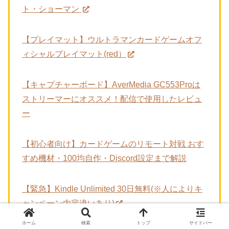
ト・ショーマン
【プレイマット】ウルトラマンカードゲームオフ
ィシャルプレイマット(red）
【キャプチャーボード】AverMedia GC553Proは
ストリーマーにオススメ！配信で使用したレビュ
ー
【初心者向け】カードゲームのリモート対戦 おす
すめ機材・100均自作・Discord設定まで解説
【緊急】Kindle Unlimited 30日無料(※人によりキ
ャンペーン内容違いあり)
ホーム
検索
トップ
サイドバー