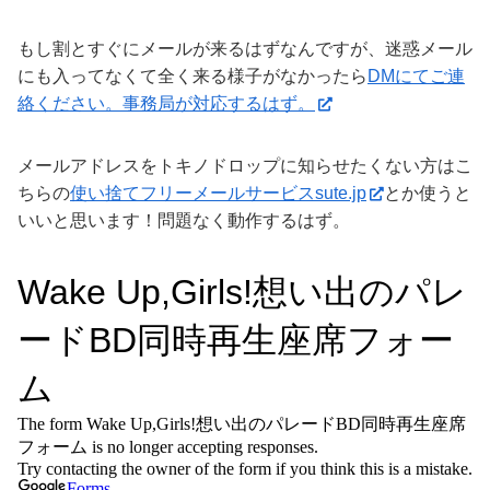
もし割とすぐにメールが来るはずなんですが、迷惑メール
にも入ってなくて全く来る様子がなかったら
DMにてご連
絡ください。事務局が対応するはず。
メールアドレスをトキノドロップに知らせたくない方はこ
ちらの
使い捨てフリーメールサービスsute.jp
とか使うと
いいと思います！問題なく動作するはず。