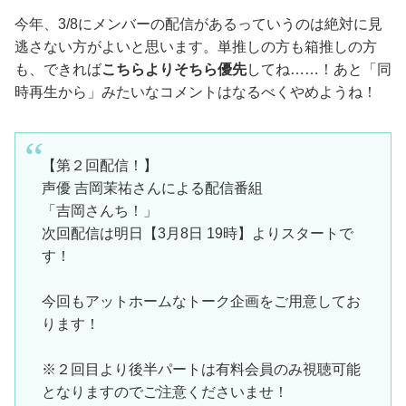
今年、3/8にメンバーの配信があるっていうのは絶対に見
逃さない方がよいと思います。単推しの方も箱推しの方
も、できれば
こちらよりそちら優先
してね……！あと「同
時再生から」みたいなコメントはなるべくやめようね！
【第２回配信！】
声優 吉岡茉祐さんによる配信番組
「吉岡さんち！」
次回配信は明日【3月8日 19時】よりスタートで
す！
今回もアットホームなトーク企画をご用意してお
ります！
※２回目より後半パートは有料会員のみ視聴可能
となりますのでご注意くださいませ！