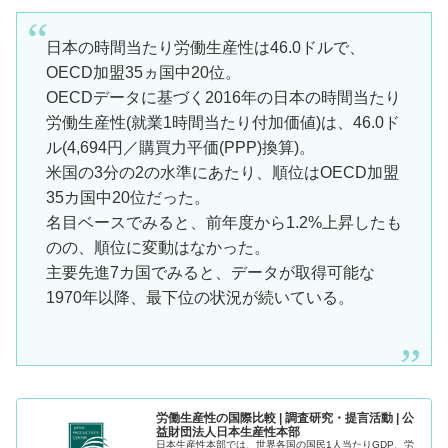
日本の時間当たり労働生産性は46.0ドルで、
OECD加盟35ヵ国中20位。
OECDデータに基づく2016年の日本の時間当たり
労働生産性(就業1時間当たり付加価値)は、46.0ド
ル(4,694円／購買力平価(PPP)換算)。
米国の3分の2の水準にあたり、順位はOECD加盟
35カ国中20位だった。
名目ベースでみると、前年度から1.2%上昇したも
のの、順位に変動はなかった。
主要先進7カ国でみると、データが取得可能な
1970年以降、最下位の状況が続いている。
労働生産性の国際比較 | 調査研究・提言活動 | 公
益財団法人日本生産性本部
日本生産性本部では、世界各国の国民1人当たりGDP、労