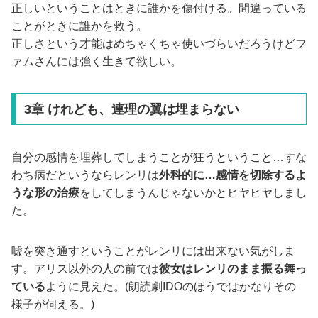
正しいということはときに誰かを傷付ける。間違っている
ことがときに誰かを救う。
正しさという才能はめちゃくちゃ使いづらいだろうけどフ
ァムさんには強く生きて欲しい。
3章 けれども、連理の翼は埋まらない
自分の感情を埋葬してしまうことが狂うということ…すな
わち病だというならレンリは
外科的に…感情を切除するよ
うな形の治療
をしてしまうんじゃないかとヒヤヒヤしまし
た。
嘘を突き通すということがレンリには出来ない気がしま
す。アリス以外の人の前では
彼女はレンリのまま振る舞っ
ている
ように見えた。(朗読劇IDOのほうではかなりその
様子が伺える。)