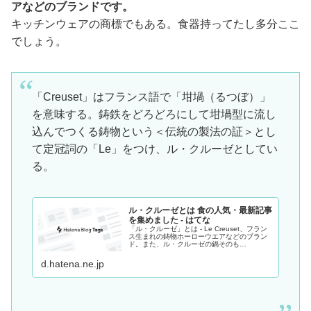
アなどのブランドです。
キッチンウェアの商標でもある。食器持ってたし多分ここ
でしょう。
「Creuset」はフランス語で「坩堝（るつぼ）」
を意味する。鋳鉄をどろどろにして坩堝型に流し
込んでつくる鋳物という＜伝統の製法の証＞とし
て定冠詞の「Le」をつけ、ル・クルーゼとしてい
る。
ル・クルーゼとは 食の人気・最新記事
を集めました - はてな
「ル・クルーゼ」とは - Le Creuset、フラン
ス生まれの鋳物ホーローウエアなどのブラン
ド。また、ル・クルーゼの鍋そのも…
d.hatena.ne.jp