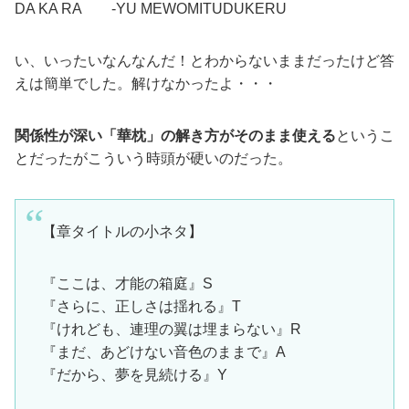
DA KA RA -YU MEWOMITUDUKERU
い、いったいなんなんだ！とわからないままだったけど答
えは簡単でした。解けなかったよ・・・
関係性が深い「華枕」の解き方がそのまま使える
というこ
とだったがこういう時頭が硬いのだった。
【章タイトルの小ネタ】
『ここは、才能の箱庭』S
『さらに、正しさは揺れる』T
『けれども、連理の翼は埋まらない』R
『まだ、あどけない音色のままで』A
『だから、夢を見続ける』Y