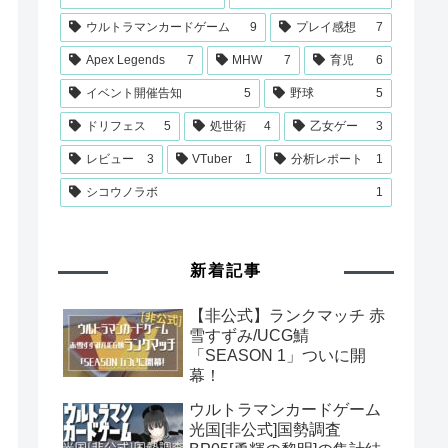
ウルトラマンカードゲーム
9
プレイ感想
7
Apex Legends
7
MHW
7
育児
6
イベント開催告知
5
野球
5
ドリフェス
5
処世術
4
乙女ゲー
3
レビュー
3
VTuber
1
分析レポート
1
シコウノラボ
1
新着記事
【非公式】ランクマッチ 赤
雪すずみ/UCG鯖
「SEASON 1」ついに開
幕！
ウルトラマンカードゲーム
光国[非公式]国勢調査