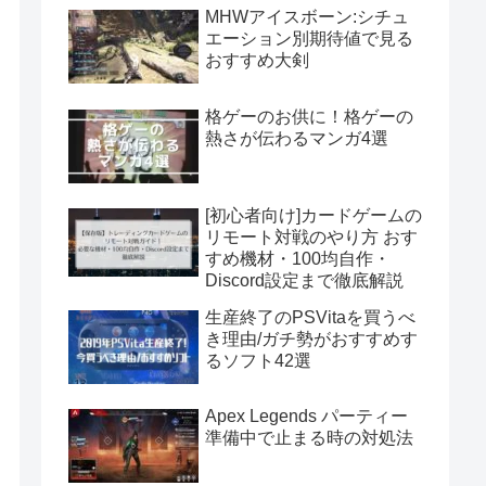
MHWアイスボーン:シチュ
エーション別期待値で見る
おすすめ大剣
格ゲーのお供に！格ゲーの
熱さが伝わるマンガ4選
[初心者向け]カードゲームの
リモート対戦のやり方 おす
すめ機材・100均自作・
Discord設定まで徹底解説
生産終了のPSVitaを買うべ
き理由/ガチ勢がおすすめす
るソフト42選
Apex Legends パーティー
準備中で止まる時の対処法