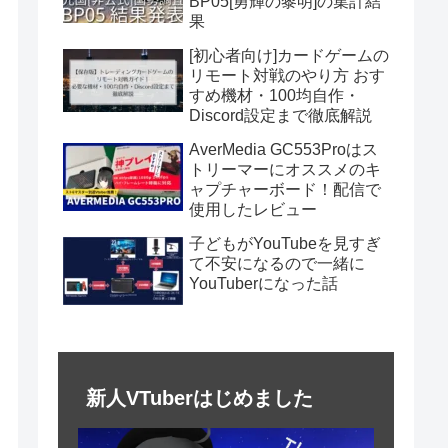
BP05[勇輝の黎明]の集計結
果
[初心者向け]カードゲームの
リモート対戦のやり方 おす
すめ機材・100均自作・
Discord設定まで徹底解説
AverMedia GC553Proはス
トリーマーにオススメのキ
ャプチャーボード！配信で
使用したレビュー
子どもがYouTubeを見すぎ
て不安になるので一緒に
YouTuberになった話
新人VTuberはじめました