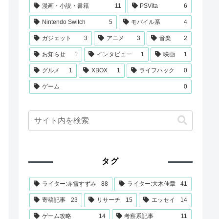
漫画・小説・書籍
11
PSVita
6
Nintendo Switch
5
モバイル系
4
ガジェット
3
アニメ
3
音楽
2
お知らせ
1
インタビュー
1
映画
1
グルメ
1
XBOX
1
ライフハック
0
ゲーム
0
タグ
ライター:赤雪すずみ
88
ライター:大木佳章
41
寄稿記事
23
リサーチ
15
エッセイ
14
ゲーム攻略
14
考察系記事
11